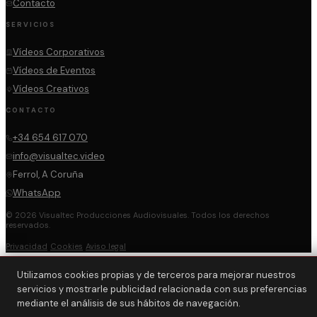
Contacto
SERVICIOS
Vídeos Corporativos
Vídeos de Eventos
Vídeos Creativos
CONTACTO
+34 654 617 070
info@visualtec.video
Ferrol, A Coruña
WhatsApp
© 2026 Visualtec Producciones Audiovisuales. Todos los derechos
reservados.
Privacidad
Cookies
Aviso legal
Utilizamos cookies propias y de terceros para mejorar nuestros
servicios y mostrarle publicidad relacionada con sus preferencias
mediante el análisis de sus hábitos de navegación.