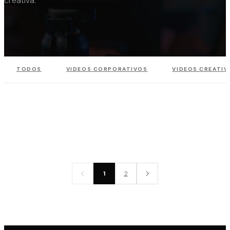
creativa.
TODOS
VIDEOS CORPORATIVOS
VIDEOS CREATIV
VIDEOS DE EVENTOS
VIDEOS DE EVENTOS
VIDEOS DE EVENTOS
VIDEOS DE EVENTOS
VIDEOS DE EVENTOS
Montesqueiro Catering :: Pazo San Tirso (A
VIDEOS DE EVENTOS
VIDEOS DE EVENTOS
VIDEOS DE EVENTOS
VIDEOS DE EVENTOS
VIDEOS DE EVENTOS
VIDEOS DE EVENTOS
VIDEOS DE EVENTOS
Noche M 2025 :: Finca Montesqueiro
Puerto de Indias :: Evento Galicia
XXV Congreso Autonómico SEMES :: Galicia
Xornadas Tecnolóxicas R 2024
Noche M 2024 :: Finca Montesqueiro
Noche M 2023
Noche M 2022
Montesqueiro Catering :: Pazo Libunca (Narón)
Coruña)
Fiesta 5º Aniversario Montesqueiro
Noche M 2019 :: Finca Montesqueiro
Montesqueiro :: 5º Aniversario
1
2