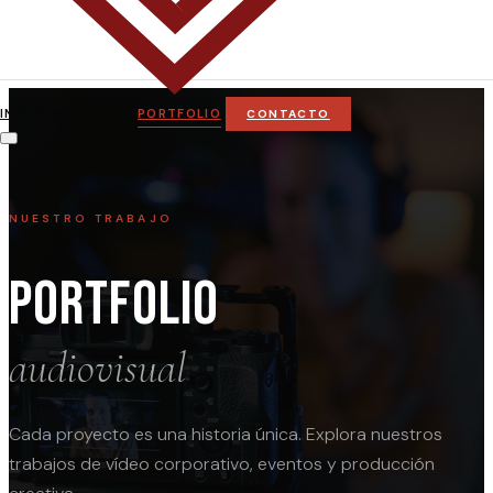
INICIO
NOSOTROS
PORTFOLIO
CONTACTO
NUESTRO TRABAJO
PORTFOLIO
audiovisual
Cada proyecto es una historia única. Explora nuestros
trabajos de vídeo corporativo, eventos y producción