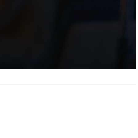
VIDEOS CREATIVOS
Nacer antes de tiempo :: #Pequeñoshéroes