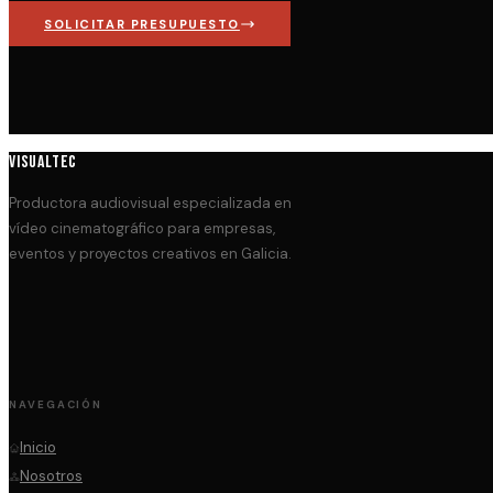
SOLICITAR PRESUPUESTO
VISUALTEC
Productora audiovisual especializada en
vídeo cinematográfico para empresas,
eventos y proyectos creativos en Galicia.
NAVEGACIÓN
Inicio
Nosotros